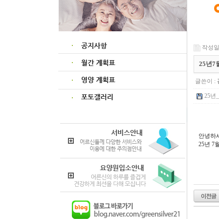
작성일 :
25년
글쓴이 :
25년
안녕하세
25년 