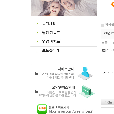
작성일 :
23년
글쓴이 :
231
23년 