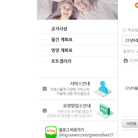
작성일 :
22년
글쓴이 :
22년
22년6