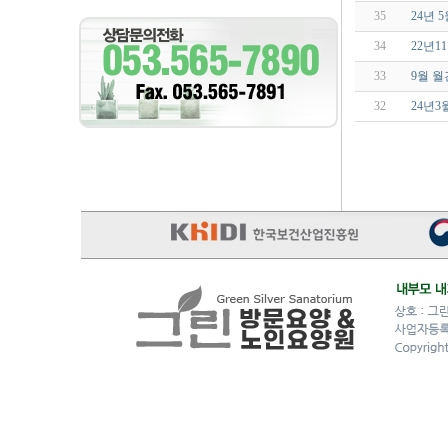
35
24년
34
22년1
33
9월 
32
24년